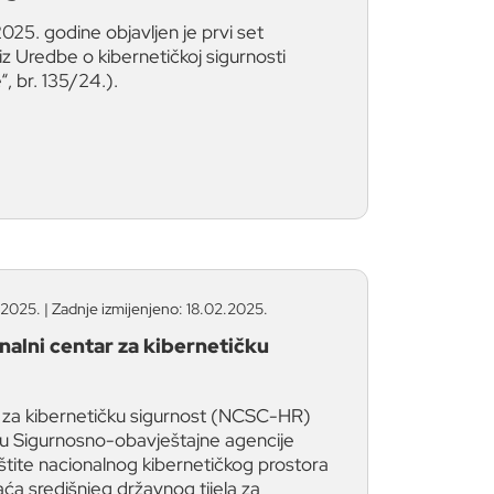
025. godine objavljen je prvi set
iz Uredbe o kibernetičkoj sigurnosti
, br. 135/24.).
2025. | Zadnje izmijenjeno: 18.02.2025.
nalni centar za kibernetičku
r za kibernetičku sigurnost (NCSC-HR)
iru Sigurnosno-obavještajne agencije
štite nacionalnog kibernetičkog prostora
aća središnjeg državnog tijela za