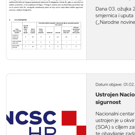
Dana 03. ožujka 2
smjernica i uputa 
(„Narodne novine“
Datum objave: 01.02.
Ustrojen Nacio
sigurnost
Nacionalni centa
ustrojen je u okv
(SOA) s ciljem za
te obavljanje zad