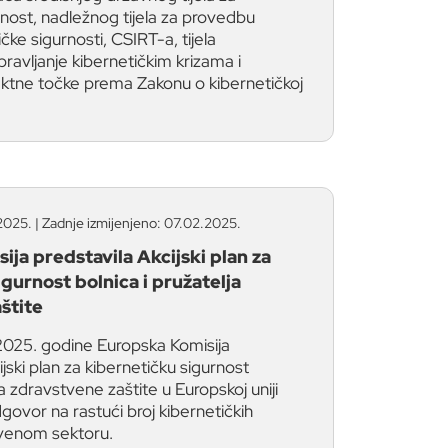
rnost, nadležnog tijela za provedbu
čke sigurnosti, CSIRT-a, tijela
avljanje kibernetičkim krizama i
aktne točke prema Zakonu o kibernetičkoj
2025. | Zadnje izmijenjeno: 07.02.2025.
ija predstavila Akcijski plan za
gurnost bolnica i pružatelja
štite
 2025. godine Europska Komisija
ijski plan za kibernetičku sigurnost
ja zdravstvene zaštite u Europskoj uniji
dgovor na rastući broj kibernetičkih
stvenom sektoru.