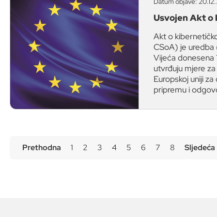
Datum objave: 20.12.
Usvojen Akt o 
Akt o kibernetičko
CSoA) je uredba 
Vijeća donesena 
utvrđuju mjere za
Europskoj uniji za 
pripremu i odgovo
Prethodna
1
2
3
4
5
6
7
8
Sljedeća