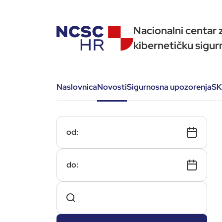
Nacionalni centar 
kibernetičku sigur
Naslovnica
Novosti
Sigurnosna upozorenja
SK