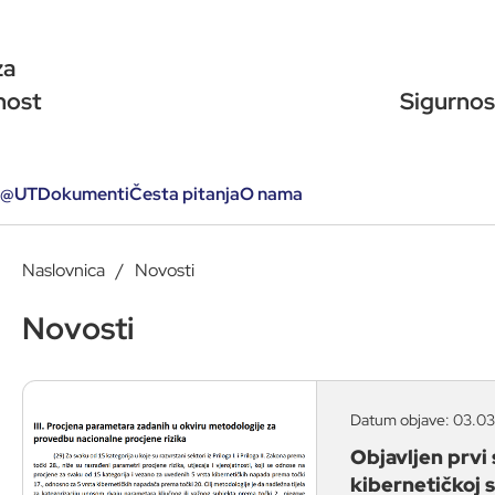
za
nost
Sigurnos
@
UT
Dokumenti
Česta pitanja
O nama
Naslovnica
Novosti
Novosti
Datum objave: 03.03.
Objavljen prvi 
kibernetičkoj 