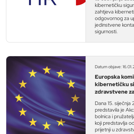
kibernetičku sigu
zahtjeva kiberneti
odgovornog za upr
jedinstvene kont
sigurnosti.
Datum objave: 16.01.
Europska komis
kibernetičku si
zdravstvene za
Dana 15. siječnja
predstavila je Akc
bolnica i pružatel
koji predstavlja o
prijetnji u zdrav