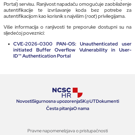
Portal) servisu. Ranjivost napadaču omogućuje zaobilaženje
autentifikacije te izvršavanje koda bez potrebe za
autentifikacijom kao korisnik s najvišim (
root
) privilegijama.
Više informacija o ranjivosti te preporuke dostupni su na
sljedećoj poveznici:
CVE-2026-0300 PAN-OS: Unauthenticated user
initiated Buffer Overflow Vulnerability in User-
ID™ Authentication Portal
Novosti
Sigurnosna upozorenja
SK
@
UT
Dokumenti
Česta pitanja
O nama
Pravne napomene
Izjava o pristupačnosti