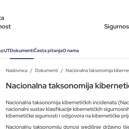
za
nost
Sigurnos
@
UT
Dokumenti
Česta pitanja
O nama
Naslovnica
Dokumenti
Nacionalna taksonomija kibernet
Nacionalna taksonomija kiberneti
Nacionalna taksonomija kibernetičkih incidenata (Nac
nacionalni sustav klasifikacije kibernetičkih sigurnosn
kibernetičke sigurnosti i odgovora na kibernetičke prij
Nacionalnu taksonomiju donosi središnje državno tije