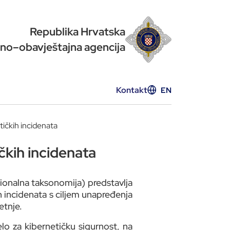
Republika Hrvatska
no–obavještajna agencija
Kontakt
EN
ičkih incidenata
čkih incidenata
ionalna taksonomija) predstavlja
ih incidenata s ciljem unapređenja
etnje.
lo za kibernetičku sigurnost, na