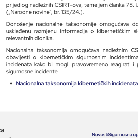
prijedlog nadležnih CSIRT-ova, temeljem članka 78. U
(„Narodne novine“, br. 135/24.).
Donošenje nacionalne taksonomije omogućava doslj
usklađenu razmjenu informacija o kibernetičkim s
relevantnih dionika.
Nacionalna taksonomija omogućava nadležnim CSI
obavijesti o kibernetičkim sigurnosnim incidentima 
incidenata kako bi mogli pravovremeno reagirati i 
sigurnosne incidente.
Nacionalna taksonomija kibernetičkih incidenata
za
Novosti
Sigurnosna u