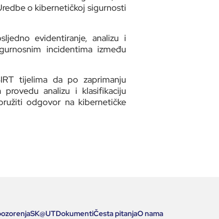
redbe o kibernetičkoj sigurnosti
edno evidentiranje, analizu i
igurnosnim incidentima između
RT tijelima da po zaprimanju
provedu analizu i klasifikaciju
pružiti odgovor na kibernetičke
pozorenja
SK
@
UT
Dokumenti
Česta pitanja
O nama